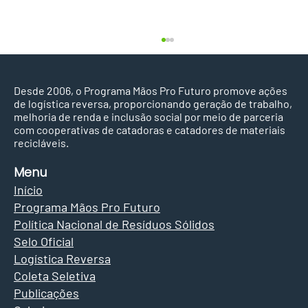
Desde 2006, o Programa Mãos Pro Futuro promove ações
de logística reversa, proporcionando geração de trabalho,
melhoria de renda e inclusão social por meio de parceria
com cooperativas de catadoras e catadores de materiais
recicláveis.
Menu
Início
Apoiada pelo Mãos Pro Futuro,
Programa Mãos Pro Futuro
ACMR Fut7 garante terceiro lugar
Política Nacional de Resíduos Sólidos
da Copa Sul, em Curitiba PR
Selo Oficial
Logística Reversa
Coleta Seletiva
Publicações