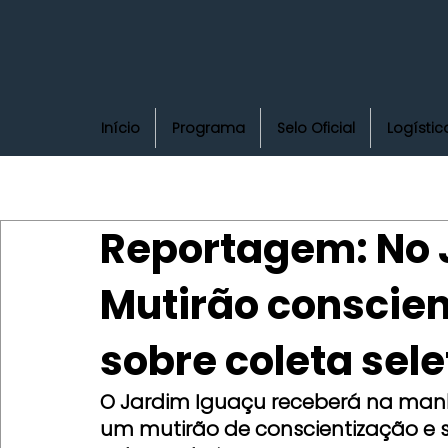
Início
Programa
Selo Oficial
Logístic
Reportagem: No 
Mutirão conscie
sobre coleta sele
O Jardim Iguaçu receberá na manhã
um mutirão de conscientização e s