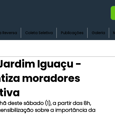
a Reversa
Coleta Seletiva
Publicações
Galeria
N
Jardim Iguaçu -
ntiza moradores
tiva
 deste sábado (1), a partir das 8h, 
ensibilização sobre a importância da 