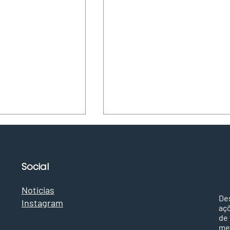
Social
Notícias
De
Instagram
aç
m: Materiais
Reportagem: Reciclan
de 
me