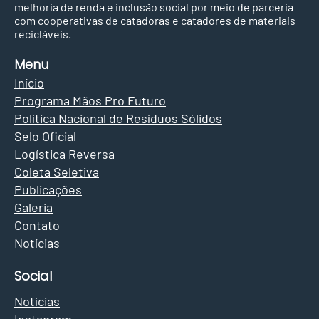
melhoria de renda e inclusão social por meio de parceria
com cooperativas de catadoras e catadores de materiais
recicláveis.
Menu
Início
Apoiada pelo Mãos Pro Futuro,
Programa Mãos Pro Futuro
ACMR Fut7 garante terceiro lugar
Política Nacional de Resíduos Sólidos
da Copa Sul, em Curitiba PR
Selo Oficial
Logística Reversa
Coleta Seletiva
Publicações
Galeria
Contato
Notícias
Social
Notícias
Instagram